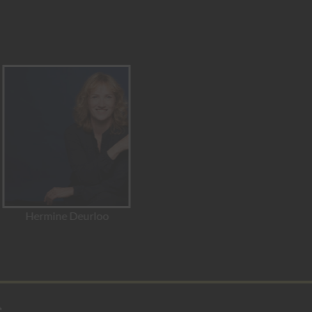
Sväng
Seth Shumate