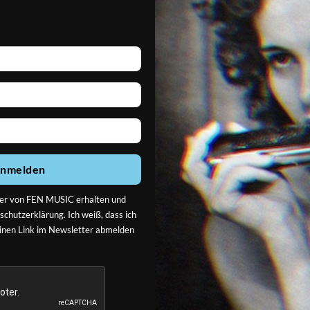
ika und aller
ente.
atische Mundharmonika,
nmelden
er von FEN MUSIC erhalten und
schutzerklärung
. Ich weiß, dass ich
einen Link im Newsletter abmelden