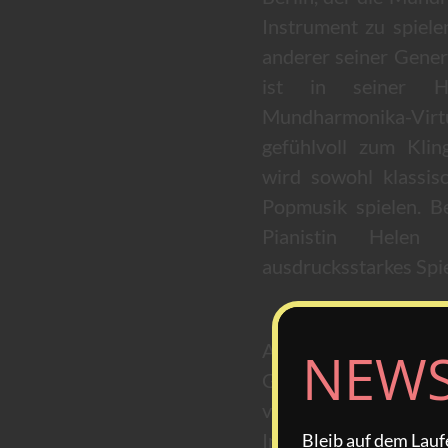
Instrument zu spiele
anderer seiner Gener
ist in seiner He
Mundharmonika-Virtu
gefühlvoll zum Klin
wird sowohl klassis
Popmusik spielen. B
Pianistin Hele
ausdrucksstarkes Spie
Auf dem HARMONICA
NEWS
Gordon Lee dem Pu
vorstellen. Das tra
Instrument gilt
Bleib auf dem Lau