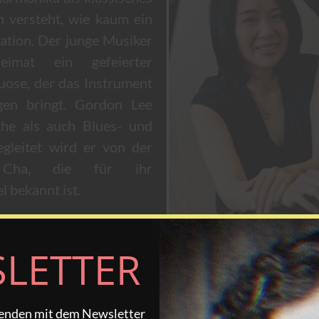
n versteht, wie kaum ein
ation. Der junge Musiker
imat ein gefeierter
ose, der das Instrument
gen bringt. Gordon Lee
che als auch Blues- und
egleitet wird er von der
n Cha, die für ihr
l bekannt ist.
 F E N FESTIVAL wird
LETTER
blikum auch die Sheng
ditionelle chinesische
 als Vorläufer der
fenden mit dem Newsletter