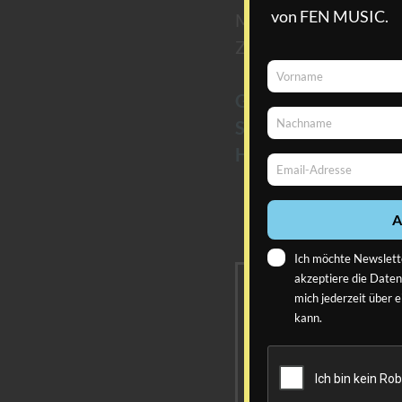
von FEN MUSIC.
Mundharmon
Zungenschlaginstrum
Vorname
Vorname
Gordon Lee – chrom
Nachname
Sheng
Nachname
Helen Cha – Klavier
Email-Adresse
Email-
Adresse
A
Ich möchte Newslett
akzeptiere die
Daten
mich jederzeit über 
kann.