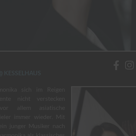
@
KESSELHAUS
onika sich im Reigen
mente nicht verstecken
or allem asiatische
ieler immer wieder. Mit
in junger Musiker nach
harmonika als klassisches