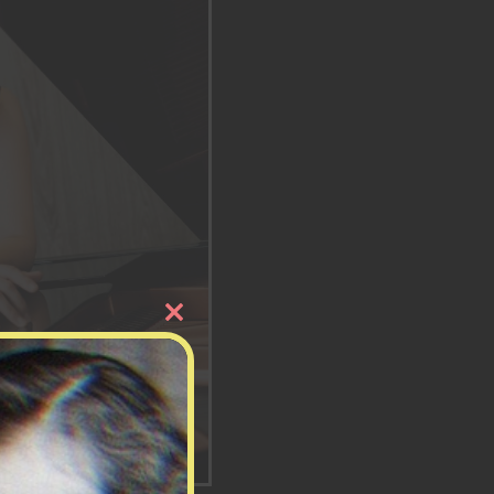
Close
this
module